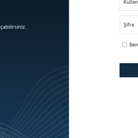
Kullan
Şifre
çabilirsiniz.
Ben