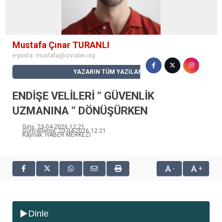
Mustafa Çınar TURANLI
e-posta:
mustafa@izvoder.org
YAZARIN TÜM YAZILARI
ENDİŞE VELİLERİ “ GÜVENLİK
UZMANINA “ DÖNÜŞÜRKEN
Giriş: 23-04-2026 12:21
Güncelleme: 23-04-2026 12:21
Kaynak: HABER MERKEZI
-
+
Dinle