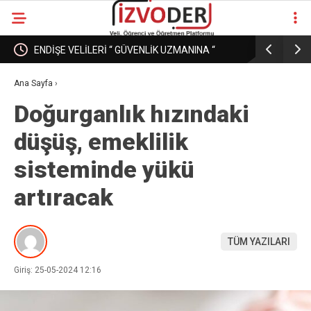
ENDİŞE VELİLERİ “ GÜVENLİK UZMANINA “
EĞİTİM K
DÖNÜŞÜRKEN
PAZAR MI
Ana Sayfa
›
Doğurganlık hızındaki
düşüş, emeklilik
sisteminde yükü
artıracak
TÜM YAZILARI
Giriş: 25-05-2024 12:16