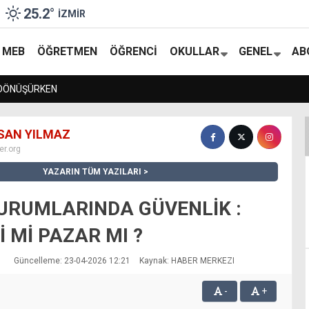
25.2
°
İZMIR
MEB
ÖĞRETMEN
ÖĞRENCI
OKULLAR
GENEL
AB
NÜŞÜRKEN
SAN YILMAZ
r.org
YAZARIN TÜM YAZILARI
KURUMLARINDA GÜVENLİK :
 Mİ PAZAR MI ?
Güncelleme: 23-04-2026 12:21
Kaynak: HABER MERKEZI
-
+