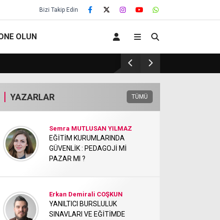
Bizi Takip Edin
ONE OLUN
EĞİTİM KURUMLARINDA GÜVENLİK : PEDAGO
YAZARLAR
TÜMÜ
Semra MUTLUSAN YILMAZ
EĞİTİM KURUMLARINDA
GÜVENLİK : PEDAGOJİ Mİ
PAZAR MI ?
Erkan Demirali COŞKUN
YANILTICI BURSLULUK
SINAVLARI VE EĞİTİMDE