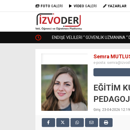
FOTO
GALERİ
VİDEO
GALERİ
YAZARLAR
ENDİŞE VELİLERİ “ GÜVENLİK UZMANINA “ DÖ
Semra MUTLU
e-posta:
semra@izvode
EĞİTİM 
PEDAGOJİ
Giriş: 23-04-2026 12:19