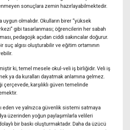
tenmeyen sonuçlara zemin hazırlayabilmektedir.
uygun olmalıdır. Okulların birer “yüksek
rkezi” gibi tasarlanması; öğrencilerin her sabah
nması, pedagojik açıdan ciddi sakıncalar doğurur.
r suç algısı oluşturabilir ve eğitim ortamının
bilir.
ir ki, temel mesele okul-veli iş birliğidir. Veli iş
tmek ya da kuralları dayatmak anlamına gelmez.
iği çerçevede, karşılıklı güven temelinde
emektir.
dı eden ve yalnızca güvenlik sistemi satmaya
ya üzerinden yoğun paylaşımlarla velileri
olaylı bir baskı oluşturmaktadır. Daha da üzücü