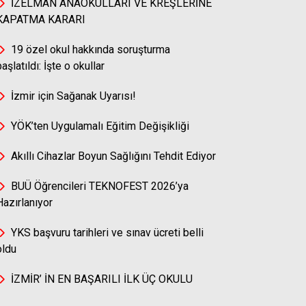
İZELMAN ANAOKULLARI VE KREŞLERİNE
KAPATMA KARARI
19 özel okul hakkında soruşturma
başlatıldı: İşte o okullar
İzmir için Sağanak Uyarısı!
YÖK’ten Uygulamalı Eğitim Değişikliği
Akıllı Cihazlar Boyun Sağlığını Tehdit Ediyor
BUÜ Öğrencileri TEKNOFEST 2026’ya
Hazırlanıyor
YKS başvuru tarihleri ve sınav ücreti belli
oldu
İZMİR’ İN EN BAŞARILI İLK ÜÇ OKULU