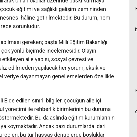
ndırarak onları okullar üzerinde baskı kurmaya
çocuk eğitimi ve sağlıklı gelişim zemininden
ın nesnesi hâline getirilmektedir. Bu durum, hem
erece sorunludur.
yapılması gereken; başta Millî Eğitim Bakanlığı
 çok yönlü biçimde incelemesidir. Olayın
etkileyen aile yapısı, sosyal çevresi ve
liz edilmeden yapılacak her yorum, eksik ve
imsel veriye dayanmayan genellemelerden özellikle
Elde edilen sınırlı bilgiler, çocuğun aile içi
kul yönetimi ile rehberlik birimlerinin bu duruma
göstermektedir. Bu da aslında eğitim kurumlarının
rtaya koymaktadır. Ancak bazı durumlarda idari
üreçleri, bu tür hassas dengelerde boşluklar