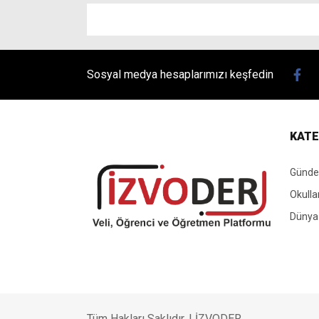
Sosyal medya hesaplarımızı keşfedin
KATE
Günd
Okulla
Dünya
Tüm Hakları Saklıdır. |
İZVODER