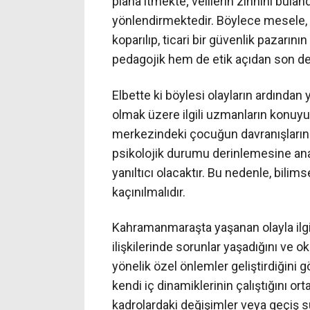
plana itmekte; velilerin zihnini bula
yönlendirmektedir. Böylece mesele, 
koparılıp, ticari bir güvenlik pazarın
pedagojik hem de etik açıdan son d
Elbette ki böylesi olayların ardından 
olmak üzere ilgili uzmanların konuyu
merkezindeki çocuğun davranışlarını 
psikolojik durumu derinlemesine ana
yanıltıcı olacaktır. Bu nedenle, bil
kaçınılmalıdır.
Kahramanmaraşta yaşanan olayla ilgili 
ilişkilerinde sorunlar yaşadığını ve o
yönelik özel önlemler geliştirdiğini 
kendi iç dinamiklerinin çalıştığını o
kadrolardaki değişimler veya geçiş s