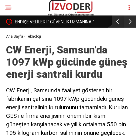
ENDİŞE VELİLERİ “ GÜVENLİK UZMANINA “
EĞİTİM K
DÖNÜŞÜRKEN
PAZAR MI
Ana Sayfa
›
Teknoloji
CW Enerji, Samsun’da
1097 kWp gücünde güneş
enerji santrali kurdu
CW Enerji, Samsun’da faaliyet gösteren bir
fabrikanın çatısına 1097 kWp gücündeki güneş
enerji santralinin kurulumunu tamamladı. Kurulan
GES ile firma enerjisinin önemli bir kısmı
güneşten karşılanacak ve yıllık ortalama 550 bin
195 kilogram karbon salımının önüne geçilecek.