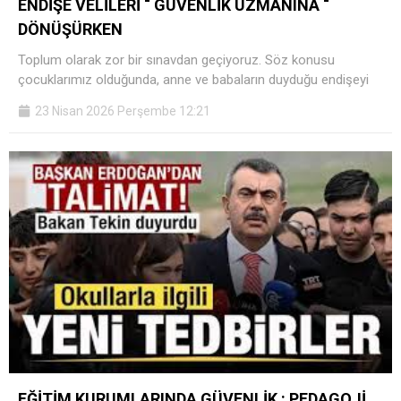
ENDİŞE VELİLERİ “ GÜVENLİK UZMANINA “
DÖNÜŞÜRKEN
Toplum olarak zor bir sınavdan geçiyoruz. Söz konusu
çocuklarımız olduğunda, anne ve babaların duyduğu endişeyi
23 Nisan 2026 Perşembe 12:21
EĞİTİM KURUMLARINDA GÜVENLİK : PEDAGOJİ