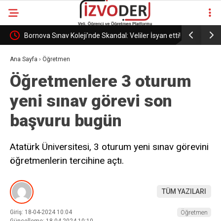
İ Mİ
Bornova Sınav Koleji’nde Skandal: Veliler İsyan etti!
İZELMAN 
KARARI
Ana Sayfa
›
Öğretmen
Öğretmenlere 3 oturum
yeni sınav görevi son
başvuru bugün
Atatürk Üniversitesi, 3 oturum yeni sınav görevini
öğretmenlerin tercihine açtı.
TÜM YAZILARI
Giriş: 18-04-2024 10:04
Öğretmen
Güncelleme: 18-04-2024 10:10