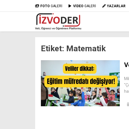
FOTO
GALERİ
VİDEO
GALERİ
YAZARLAR
Etiket:
Matematik
V
Mi
"Ç
ha