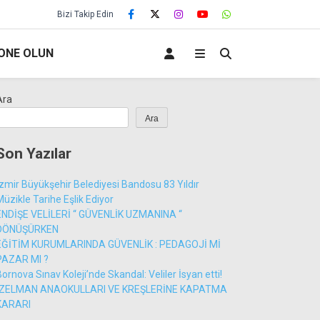
Bizi Takip Edin
ONE OLUN
Ara
Ara
Son Yazılar
İzmir Büyükşehir Belediyesi Bandosu 83 Yıldır
Müzikle Tarihe Eşlik Ediyor
ENDİŞE VELİLERİ “ GÜVENLİK UZMANINA “
DÖNÜŞÜRKEN
EĞİTİM KURUMLARINDA GÜVENLİK : PEDAGOJİ Mİ
PAZAR MI ?
Bornova Sınav Koleji’nde Skandal: Veliler İsyan etti!
İZELMAN ANAOKULLARI VE KREŞLERİNE KAPATMA
KARARI