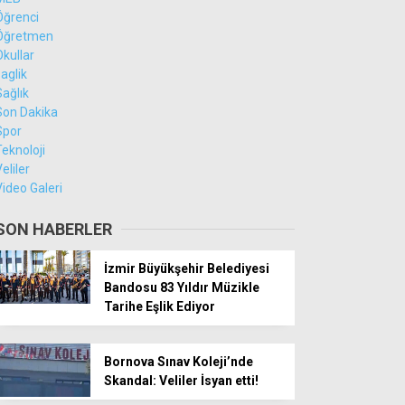
Öğrenci
Öğretmen
Okullar
saglik
Sağlık
Son Dakika
Spor
Teknoloji
eliler
Video Galeri
SON HABERLER
İzmir Büyükşehir Belediyesi
Bandosu 83 Yıldır Müzikle
Tarihe Eşlik Ediyor
Bornova Sınav Koleji’nde
Skandal: Veliler İsyan etti!