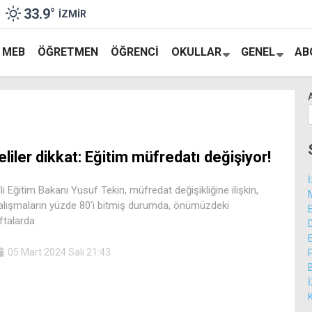
33.9
°
İZMIR
MEB
ÖĞRETMEN
ÖĞRENCI
OKULLAR
GENEL
AB
eliler dikkat: Eğitim müfredatı değişiyor!
lli Eğitim Bakanı Yusuf Tekin, müfredat değişikliğine ilişkin,
alışmaların yüzde 80'i bitmiş durumda, önümüzdeki
ftalarda
05 Mart 2024 Salı 21:43