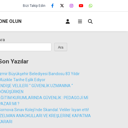
Bizi Takip Edin
ONE OLUN
Ara
Ara
Son Yazılar
İzmir Büyükşehir Belediyesi Bandosu 83 Yıldır
Müzikle Tarihe Eşlik Ediyor
ENDİŞE VELİLERİ “ GÜVENLİK UZMANINA “
DÖNÜŞÜRKEN
EĞİTİM KURUMLARINDA GÜVENLİK : PEDAGOJİ Mİ
PAZAR MI ?
Bornova Sınav Koleji’nde Skandal: Veliler İsyan etti!
İZELMAN ANAOKULLARI VE KREŞLERİNE KAPATMA
KARARI