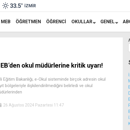
33.5
°
İZMIR
MEB
ÖĞRETMEN
ÖĞRENCI
OKULLAR
GENEL
AB
EB’den okul müdürlerine kritik uyarı!
lli Eğitim Bakanlığı, e-Okul sisteminde birçok adresin okul
ıt bölgeleriyle ilişkilendirilmediğini belirledi ve okul
dürlerinden
26 Ağustos 2024 Pazartesi 11:47