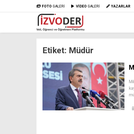
FOTO
GALERİ
VİDEO
GALERİ
YAZARLAR
Etiket:
Müdür
M
Mi
kay
mü