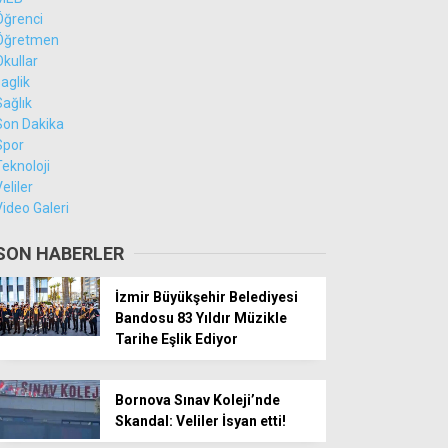
Öğrenci
Öğretmen
Okullar
saglik
Sağlık
Son Dakika
Spor
Teknoloji
eliler
Video Galeri
SON HABERLER
İzmir Büyükşehir Belediyesi
Bandosu 83 Yıldır Müzikle
Tarihe Eşlik Ediyor
Bornova Sınav Koleji’nde
Skandal: Veliler İsyan etti!