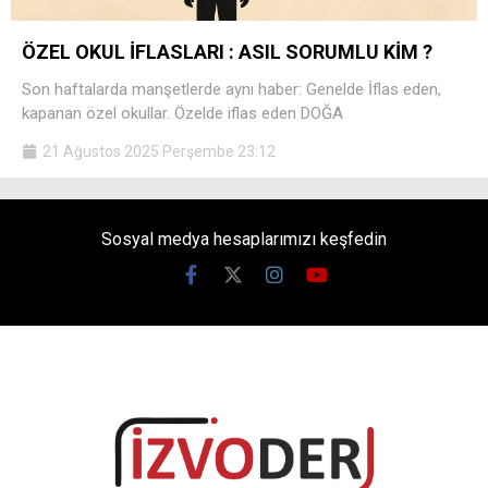
ÖZEL OKUL İFLASLARI : ASIL SORUMLU KİM ?
Son haftalarda manşetlerde aynı haber: Genelde İflas eden,
kapanan özel okullar. Özelde iflas eden DOĞA
21 Ağustos 2025 Perşembe 23:12
Sosyal medya hesaplarımızı keşfedin