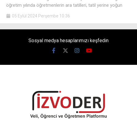
öğretim yılında öğretmenlerin ara tatilleri, tatil yerine yoğun
05 Eylül 2024 Perşembe 10:36
Sosyal medya hesaplarımızı keşfedin