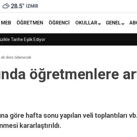
28.5
°
İZMIR
MEB
ÖĞRETMEN
ÖĞRENCI
OKULLAR
GENEL
AB
ÖNÜŞÜRKEN
ık ek ders ödenecek
rında öğretmenlere ar
 göre hafta sonu yapılan veli toplantıları vb..
mesi kararlaştırıldı.