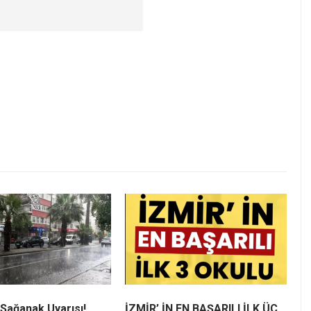
 Sağanak Uyarısı!
İZMİR’ İN EN BAŞARILI İLK ÜÇ