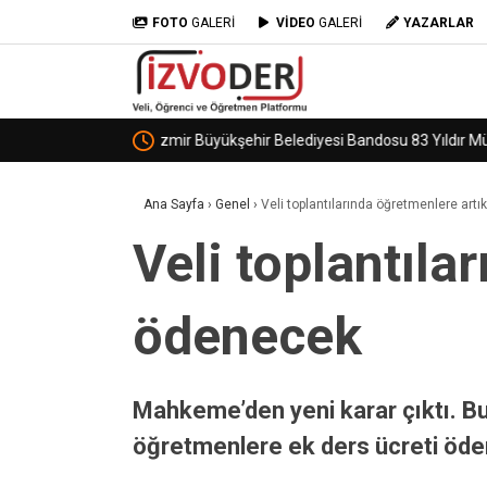
FOTO
GALERİ
VİDEO
GALERİ
YAZARLAR
ENDİŞE VELİLERİ “ GÜVENLİK UZMANINA “ D
Ana Sayfa
›
Genel
›
Veli toplantılarında öğretmenlere art
Veli toplantıla
ödenecek
Mahkeme’den yeni karar çıktı. Buna
öğretmenlere ek ders ücreti öden