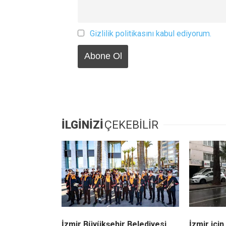
Gizlilik politikasını kabul ediyorum.
İLGİNİZİ
ÇEKEBİLİR
İzmir Büyükşehir Belediyesi
İzmir için