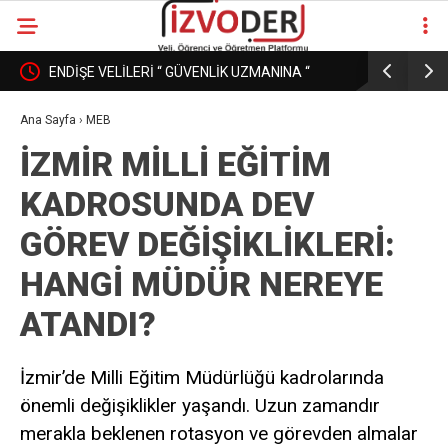
ENDİŞE VELİLERİ “ GÜVENLİK UZMANINA “
EĞİTİM K
DÖNÜŞÜRKEN
PAZAR MI
Ana Sayfa
›
MEB
İZMİR MİLLİ EĞİTİM
KADROSUNDA DEV
GÖREV DEĞİŞİKLİKLERİ:
HANGİ MÜDÜR NEREYE
ATANDI?
İzmir’de Milli Eğitim Müdürlüğü kadrolarında
önemli değişiklikler yaşandı. Uzun zamandır
merakla beklenen rotasyon ve görevden almalar