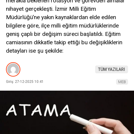
merakla beklenen rotasyon ve görevden almalar
nihayet gerçekleşti. İzmir Milli Eğitim
Müdürlüğü’ne yakın kaynaklardan elde edilen
bilgilere göre, ilçe milli eğitim müdürlüklerinde
geniş çaplı bir değişim süreci başlatıldı. Eğitim
camiasının dikkatle takip ettiği bu değişikliklerin
detayları ise şu şekilde:
TÜM YAZILARI
Giriş: 27-12-2025 10:41
MEB