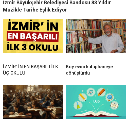
İzmir Büyükşehir Belediyesi Bandosu 83 Yıldır
Müzikle Tarihe Eşlik Ediyor
İZMİR’ İN EN BAŞARILI İLK
Köy evini kütüphaneye
ÜÇ OKULU
dönüştürdü