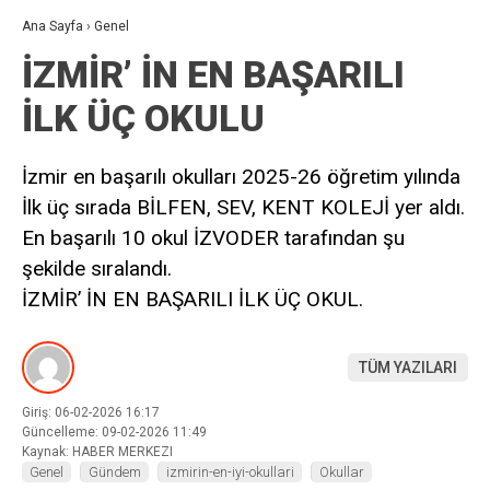
Ana Sayfa
›
Genel
İZMİR’ İN EN BAŞARILI
İLK ÜÇ OKULU
İzmir en başarılı okulları 2025-26 öğretim yılında
İlk üç sırada BİLFEN, SEV, KENT KOLEJİ yer aldı.
En başarılı 10 okul İZVODER tarafından şu
şekilde sıralandı.
İZMİR’ İN EN BAŞARILI İLK ÜÇ OKUL.
TÜM YAZILARI
Giriş: 06-02-2026 16:17
Güncelleme: 09-02-2026 11:49
Kaynak: HABER MERKEZI
Genel
Gündem
izmirin-en-iyi-okullari
Okullar