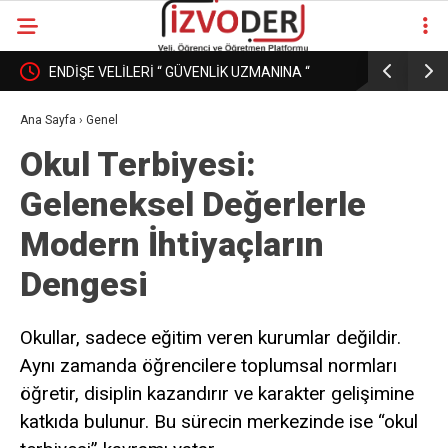
ENDİŞE VELİLERİ “ GÜVENLİK UZMANINA “
EĞİTİM K
DÖNÜŞÜRKEN
PAZAR MI
Ana Sayfa
›
Genel
Okul Terbiyesi:
Geleneksel Değerlerle
Modern İhtiyaçların
Dengesi
Okullar, sadece eğitim veren kurumlar değildir.
Aynı zamanda öğrencilere toplumsal normları
öğretir, disiplin kazandırır ve karakter gelişimine
katkıda bulunur. Bu sürecin merkezinde ise “okul