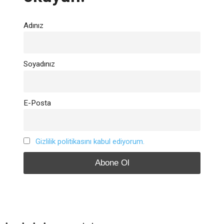
Adınız
Soyadınız
E-Posta
Gizlilik politikasını kabul ediyorum.