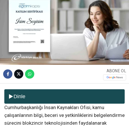
ABONE OL
Dinle
Cumhurbaşkanlığı İnsan Kaynakları Ofisi, kamu
çalışanlarının bilgi, beceri ve yetkinliklerini belgelendirme
sürecini blokzincir teknolojisinden faydalanarak