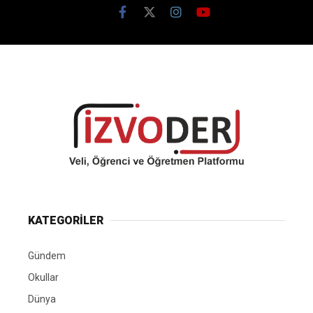
KATEGORİLER
Gündem
Okullar
Dünya