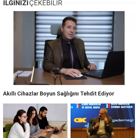
İLGİNİZİ
ÇEKEBİLİR
Akıllı Cihazlar Boyun Sağlığını Tehdit Ediyor