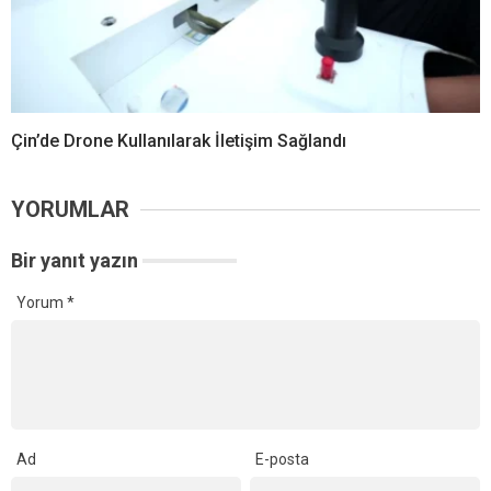
Çin’de Drone Kullanılarak İletişim Sağlandı
YORUMLAR
Bir yanıt yazın
Yorum
*
Ad
E-posta