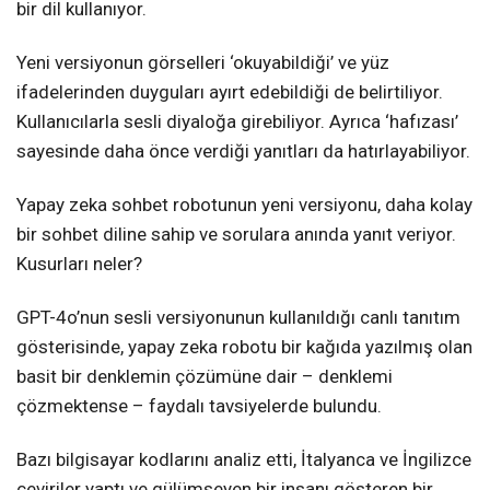
bir dil kullanıyor.
Yeni versiyonun görselleri ‘okuyabildiği’ ve yüz
ifadelerinden duyguları ayırt edebildiği de belirtiliyor.
Kullanıcılarla sesli diyaloğa girebiliyor. Ayrıca ‘hafızası’
sayesinde daha önce verdiği yanıtları da hatırlayabiliyor.
Yapay zeka sohbet robotunun yeni versiyonu, daha kolay
bir sohbet diline sahip ve sorulara anında yanıt veriyor.
Kusurları neler?
GPT-4o’nun sesli versiyonunun kullanıldığı canlı tanıtım
gösterisinde, yapay zeka robotu bir kağıda yazılmış olan
basit bir denklemin çözümüne dair – denklemi
çözmektense – faydalı tavsiyelerde bulundu.
Bazı bilgisayar kodlarını analiz etti, İtalyanca ve İngilizce
çeviriler yaptı ve gülümseyen bir insanı gösteren bir