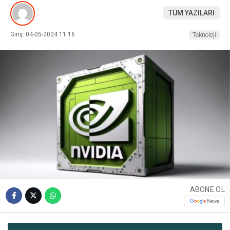
TÜM YAZILARI
Giriş: 04-05-2024 11:16
Teknoloji
ABONE OL