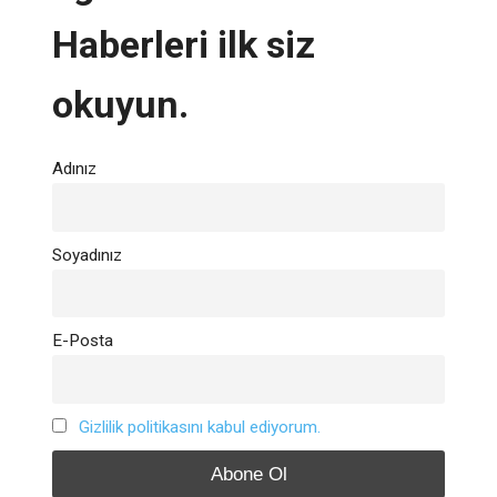
Haberleri ilk siz
okuyun.
Adınız
Soyadınız
E-Posta
Gizlilik politikasını kabul ediyorum.