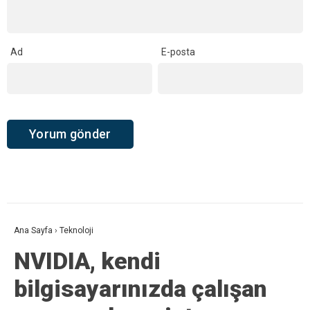
Ad
E-posta
Ana Sayfa
›
Teknoloji
NVIDIA, kendi
bilgisayarınızda çalışan