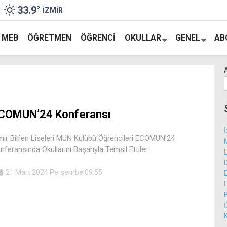
33.9
°
İZMIR
MEB
ÖĞRETMEN
ÖĞRENCI
OKULLAR
GENEL
AB
COMUN’24 Konferansı
mir Bilfen Liseleri MUN Kulübü Öğrencileri ECOMUN'24
nferansında Okullarını Başarıyla Temsil Ettiler
21 Mart 2024 Perşembe 09:55