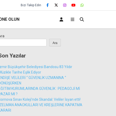
Bizi Takip Edin
ONE OLUN
Ara
Ara
Son Yazılar
İzmir Büyükşehir Belediyesi Bandosu 83 Yıldır
Müzikle Tarihe Eşlik Ediyor
ENDİŞE VELİLERİ “ GÜVENLİK UZMANINA “
DÖNÜŞÜRKEN
EĞİTİM KURUMLARINDA GÜVENLİK : PEDAGOJİ Mİ
PAZAR MI ?
Bornova Sınav Koleji’nde Skandal: Veliler İsyan etti!
İZELMAN ANAOKULLARI VE KREŞLERİNE KAPATMA
KARARI