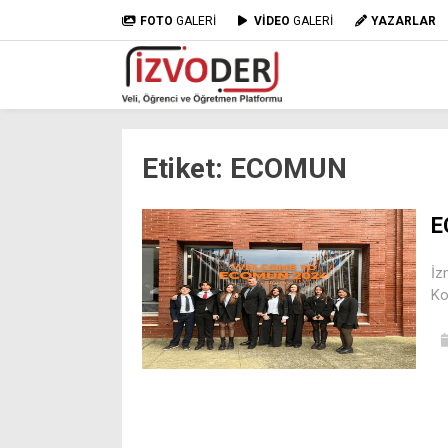
FOTO
GALERİ
VİDEO
GALERİ
YAZARLAR
Etiket:
ECOMUN
E
İz
Ko