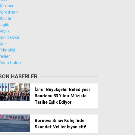
Öğrenci
Öğretmen
Okullar
saglik
Sağlık
Son Dakika
Spor
Teknoloji
eliler
Video Galeri
SON HABERLER
İzmir Büyükşehir Belediyesi
Bandosu 83 Yıldır Müzikle
Tarihe Eşlik Ediyor
Bornova Sınav Koleji’nde
Skandal: Veliler İsyan etti!