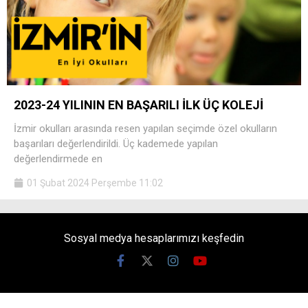
2023-24 YILININ EN BAŞARILI İLK ÜÇ KOLEJİ
İzmir okulları arasında resen yapılan seçimde özel okulların
başarıları değerlendirildi. Üç kademede yapılan
değerlendirmede en
01 Şubat 2024 Perşembe 11:02
Sosyal medya hesaplarımızı keşfedin