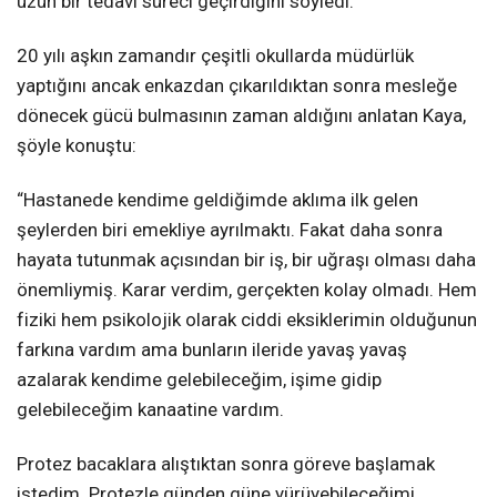
uzun bir tedavi süreci geçirdiğini söyledi.
20 yılı aşkın zamandır çeşitli okullarda müdürlük
yaptığını ancak enkazdan çıkarıldıktan sonra mesleğe
dönecek gücü bulmasının zaman aldığını anlatan Kaya,
şöyle konuştu:
“Hastanede kendime geldiğimde aklıma ilk gelen
şeylerden biri emekliye ayrılmaktı. Fakat daha sonra
hayata tutunmak açısından bir iş, bir uğraşı olması daha
önemliymiş. Karar verdim, gerçekten kolay olmadı. Hem
fiziki hem psikolojik olarak ciddi eksiklerimin olduğunun
farkına vardım ama bunların ileride yavaş yavaş
azalarak kendime gelebileceğim, işime gidip
gelebileceğim kanaatine vardım.
Protez bacaklara alıştıktan sonra göreve başlamak
istedim. Protezle günden güne yürüyebileceğimi