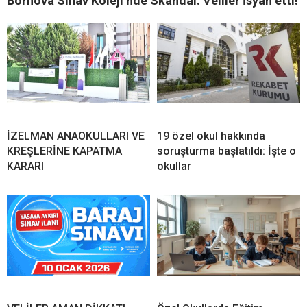
Bornova Sınav Koleji’nde Skandal: Veliler İsyan etti!
İZELMAN ANAOKULLARI VE
19 özel okul hakkında
KREŞLERİNE KAPATMA
soruşturma başlatıldı: İşte o
KARARI
okullar