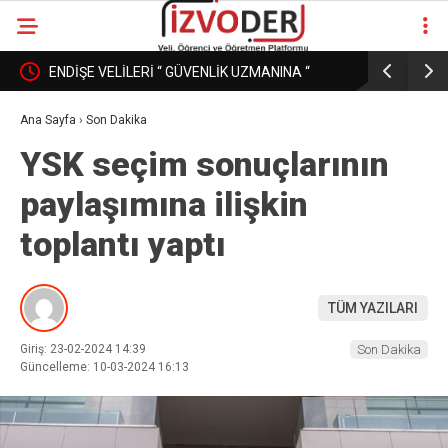
ENDİŞE VELİLERİ “ GÜVENLİK UZMANINA “
EĞİTİM K
DÖNÜŞÜRKEN
PAZAR MI
Ana Sayfa
›
Son Dakika
YSK seçim sonuçlarının
paylaşımına ilişkin
toplantı yaptı
TÜM YAZILARI
Giriş: 23-02-2024 14:39
Son Dakika
Güncelleme: 10-03-2024 16:13