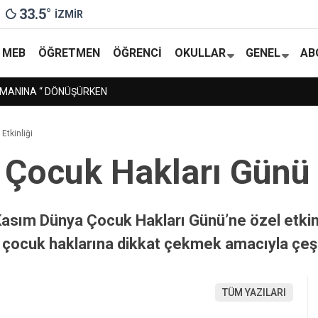
33.5
°
İZMIR
MEB
ÖĞRETMEN
ÖĞRENCI
OKULLAR
GENEL
AB
NÜŞÜRKEN
Etkinliği
 Çocuk Hakları Günü 
Kasım Dünya Çocuk Hakları Günü’ne özel etkinl
e çocuk haklarına dikkat çekmek amacıyla çeşitl
TÜM YAZILARI