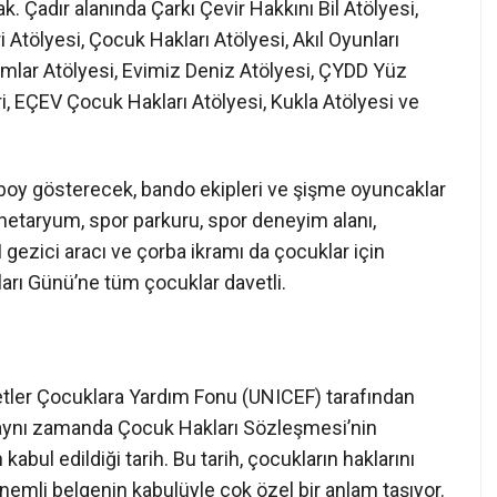
k. Çadır alanında Çarkı Çevir Hakkını Bil Atölyesi,
Atölyesi, Çocuk Hakları Atölyesi, Akıl Oyunları
ımlar Atölyesi, Evimiz Deniz Atölyesi, ÇYDD Yüz
, EÇEV Çocuk Hakları Atölyesi, Kukla Atölyesi ve
r boy gösterecek, bando ekipleri ve şişme oyuncaklar
netaryum, spor parkuru, spor deneyim alanı,
 gezici aracı ve çorba ikramı da çocuklar için
rı Günü’ne tüm çocuklar davetli.
etler Çocuklara Yardım Fonu (UNICEF) tarafından
 aynı zamanda Çocuk Hakları Sözleşmesi’nin
kabul edildiği tarih. Bu tarih, çocukların haklarını
emli belgenin kabulüyle çok özel bir anlam taşıyor.