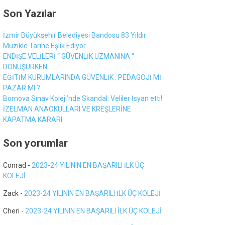
Son Yazılar
İzmir Büyükşehir Belediyesi Bandosu 83 Yıldır
Müzikle Tarihe Eşlik Ediyor
ENDİŞE VELİLERİ “ GÜVENLİK UZMANINA “
DÖNÜŞÜRKEN
EĞİTİM KURUMLARINDA GÜVENLİK : PEDAGOJİ Mİ
PAZAR MI ?
Bornova Sınav Koleji’nde Skandal: Veliler İsyan etti!
İZELMAN ANAOKULLARI VE KREŞLERİNE
KAPATMA KARARI
Son yorumlar
Conrad
-
2023-24 YILININ EN BAŞARILI İLK ÜÇ
KOLEJİ
Zack
-
2023-24 YILININ EN BAŞARILI İLK ÜÇ KOLEJİ
Cheri
-
2023-24 YILININ EN BAŞARILI İLK ÜÇ KOLEJİ