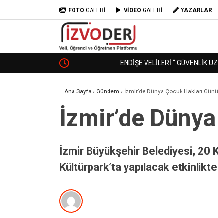
FOTO
GALERİ
VİDEO
GALERİ
YAZARLAR
ENDİŞE VELİLERİ “ GÜVENLİK UZMANINA “ DÖ
Ana Sayfa
›
Gündem
›
İzmir’de Dünya Çocuk Hakları Günü 
İzmir’de Dünya
İzmir Büyükşehir Belediyesi, 20 
Kültürpark’ta yapılacak etkinlikt