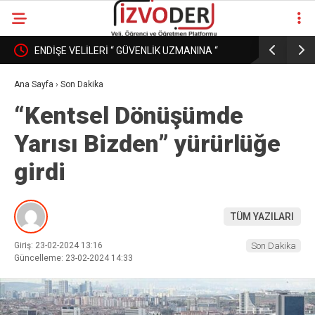
ENDİŞE VELİLERİ “ GÜVENLİK UZMANINA “
EĞİTİM K
DÖNÜŞÜRKEN
PAZAR MI
Ana Sayfa
›
Son Dakika
“Kentsel Dönüşümde
Yarısı Bizden” yürürlüğe
girdi
TÜM YAZILARI
Giriş: 23-02-2024 13:16
Son Dakika
Güncelleme: 23-02-2024 14:33