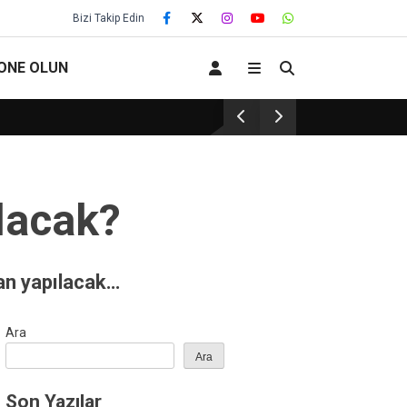
Bizi Takip Edin
ONE OLUN
EĞİTİM KURUMLARINDA GÜVENLİK : PEDAGO
lacak?
an yapılacak…
Ara
Ara
Son Yazılar