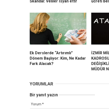
Skandal: Veliler İsyan etti!
ücreti bel
Ek Derslerde “Artırımlı”
İZMİR Mİ
Dönem Başlıyor: Kim, Ne Kadar
KADROSU
Fark Alacak?
DEĞİŞİKL
MÜDÜR N
YORUMLAR
Bir yanıt yazın
Yorum
*