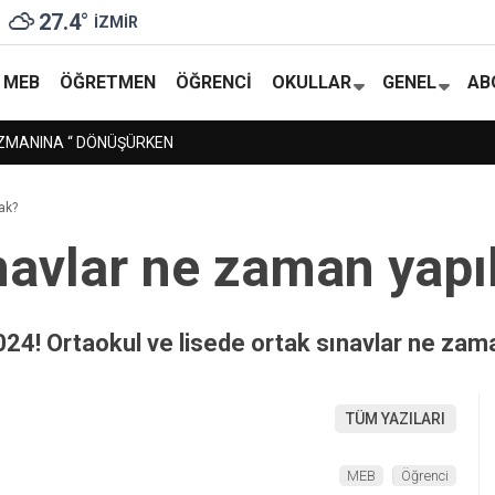
27.4
°
İZMIR
MEB
ÖĞRETMEN
ÖĞRENCI
OKULLAR
GENEL
AB
NÜŞÜRKEN
ak?
navlar ne zaman yapı
24! Ortaokul ve lisede ortak sınavlar ne zam
TÜM YAZILARI
MEB
Öğrenci