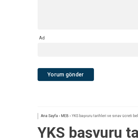
Ad
Ana Sayfa
›
MEB
›
YKS başvuru tarihleri ve sınav ücreti bel
YKS başvuru tar