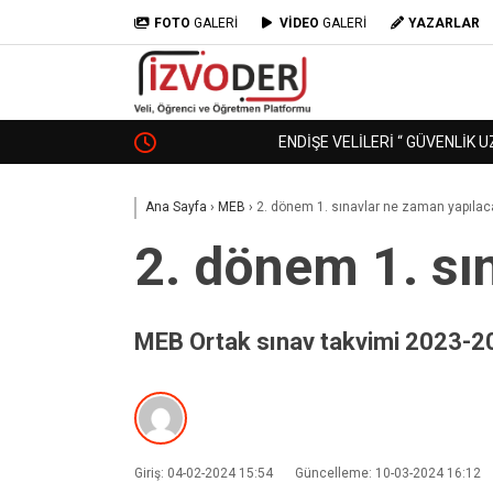
FOTO
GALERİ
VİDEO
GALERİ
YAZARLAR
ENDİŞE VELİLERİ “ GÜVENLİK UZMANINA “ DÖ
Ana Sayfa
›
MEB
›
2. dönem 1. sınavlar ne zaman yapılac
2. dönem 1. sı
MEB Ortak sınav takvimi 2023-20
Giriş: 04-02-2024 15:54
Güncelleme: 10-03-2024 16:12