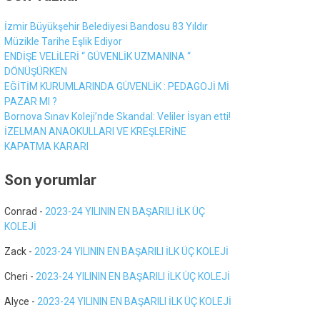
İzmir Büyükşehir Belediyesi Bandosu 83 Yıldır
Müzikle Tarihe Eşlik Ediyor
ENDİŞE VELİLERİ “ GÜVENLİK UZMANINA “
DÖNÜŞÜRKEN
EĞİTİM KURUMLARINDA GÜVENLİK : PEDAGOJİ Mİ
PAZAR MI ?
Bornova Sınav Koleji’nde Skandal: Veliler İsyan etti!
İZELMAN ANAOKULLARI VE KREŞLERİNE
KAPATMA KARARI
Son yorumlar
Conrad
-
2023-24 YILININ EN BAŞARILI İLK ÜÇ
KOLEJİ
Zack
-
2023-24 YILININ EN BAŞARILI İLK ÜÇ KOLEJİ
Cheri
-
2023-24 YILININ EN BAŞARILI İLK ÜÇ KOLEJİ
Alyce
-
2023-24 YILININ EN BAŞARILI İLK ÜÇ KOLEJİ