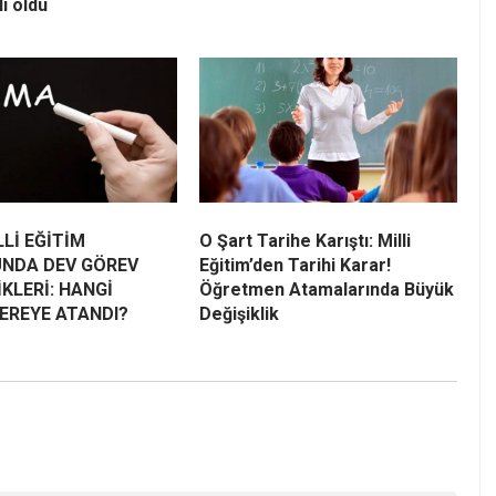
li oldu
LLİ EĞİTİM
O Şart Tarihe Karıştı: Milli
NDA DEV GÖREV
Eğitim’den Tarihi Karar!
İKLERİ: HANGİ
Öğretmen Atamalarında Büyük
EREYE ATANDI?
Değişiklik