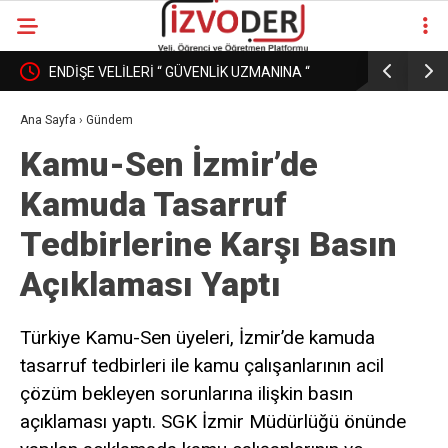
ENDİŞE VELİLERİ “ GÜVENLİK UZMANINA “
EĞİTİM K
DÖNÜŞÜRKEN
PAZAR MI
Ana Sayfa
›
Gündem
Kamu-Sen İzmir’de
Kamuda Tasarruf
Tedbirlerine Karşı Basın
Açıklaması Yaptı
Türkiye Kamu-Sen üyeleri, İzmir’de kamuda
tasarruf tedbirleri ile kamu çalışanlarının acil
çözüm bekleyen sorunlarına ilişkin basın
açıklaması yaptı. SGK İzmir Müdürlüğü önünde